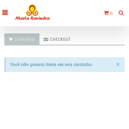
0
CARRINHO
CHECKOUT
×
Você não possui itens em seu carrinho.